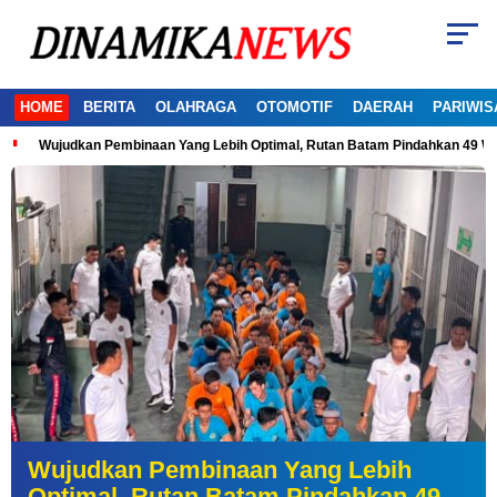
HOME
BERITA
OLAHRAGA
OTOMOTIF
DAERAH
PARIWIS
Wujudkan Pembinaan Yang Lebih Optimal, Rutan Batam Pindahkan 49 W
Wujudkan Pembinaan Yang Lebih
Optimal, Rutan Batam Pindahkan 49