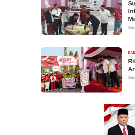
Su
In
Ma
Sabt
DA
Ri
An
Sabt