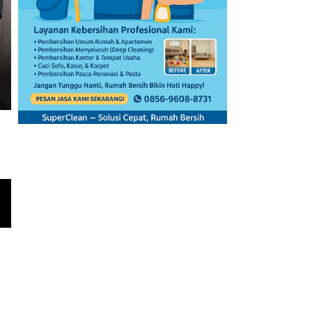
BERITA
Lantik Enam Pejabat Pimpina
Bupati Tangerang: Perkuat K
Pelayanan Publik
Lantik Enam Pejabat Pimpinan Tinggi Pratama, Bupati Tangerang