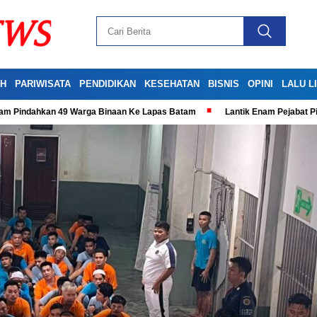
H
PARIWISATA
PENDIDIKAN
KESEHATAN
BISNIS
OPINI
LALU L
tam Pindahkan 49 Warga Binaan Ke Lapas Batam
Lantik Enam Pejabat P