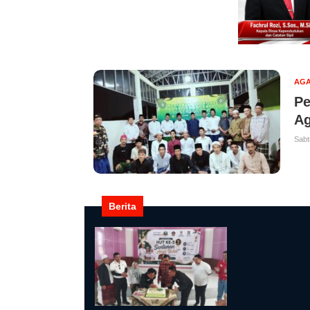
AG
Pe
Ag
Sabt
Berita