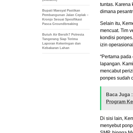
tuntas. Karena
Bupati Maesyal Pastikan
dimana pesantr
Pembangunan Jalan Ceplak –
Kronjo Sesuai Spesifikasi
Selain itu, Kem
Pasca Groundbreaking
mencuat. Tim ve
Butuh Air Bersih? Polresta
kondisi ponpes
Tangerang Siap Terima
Laporan Kekeringan dan
izin operasiona
Kebakaran Lahan
“Pertama pada 
lapangan. Kam
mencabut perizi
ponpes sudah d
Baca Juga :
Program Ke
Di sisi lain, K
menyebut ponpes
SMP, hingga M