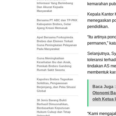
Informasi Yang Berimbang
kemarahan publ
Dan Akurat Kepada
Masyarakat
Kepala Kantor 
menegaskan pon
Bersama PT ABC dan TP-PKK
Kabupaten Brebes, Gelar
pendidikan.
Ajang Kreasi Memasak
“Itu artinya pon
Apel Bersama Forkopimda
Brebes dan Elemen Terkait
permanen,” kat
Guna Peningkatan Pelayanan
Pada Masyarakat
Selanjutnya, S
Guna Meningkatkan
toleransi terh
Kesehatan Ibu dan Anak,
tindakan AS me
Pemkab Brebes Gandeng
Rumah Sakit Swasta
membentuk kara
Kapolres Brebes Tegaskan
Soliditas, Pengawasan
Baca Juga :
Berjenjang, dan Peka Situasi
Global
Otonomi Ba
oleh Ketu
30 Jenis Barang Bukti
Berhasil Dimusnahkan,
Berdasarkan Keputusan
Hukum Cukup dan Tetap
“Kami mengajak
(Inkracht)