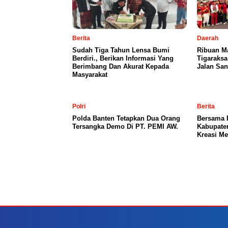
Berita
Daerah
Sudah Tiga Tahun Lensa Bumi
Ribuan M
Berdiri., Berikan Informasi Yang
Tigaraksa
Berimbang Dan Akurat Kepada
Jalan San
Masyarakat
Polri
Berita
Polda Banten Tetapkan Dua Orang
Bersama 
Tersangka Demo Di PT. PEMI AW.
Kabupaten
Kreasi M