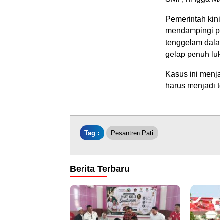
Pemerintah kin
mendampingi par
tenggelam dala
gelap penuh lu
Kasus ini menj
harus menjadi 
Tag :
Pesantren Pati
Berita Terbaru