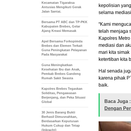
Kecamatan Tigaraksa
kepolisian yang
Antusias Mengikuti Gerak
Jalan Santai.
selama mediasi
Bersama PT ABC dan TP-PKK
“Kami mengucap
Kabupaten Brebes, Gelar
telah menjaga si
Ajang Kreasi Memasak
Kapolres Metro
Apel Bersama Forkopimda
mediasi dan aka
Brebes dan Elemen Terkait
Guna Peningkatan Pelayanan
mari kita simak
Pada Masyarakat
ketertiban kita
Guna Meningkatkan
Kesehatan Ibu dan Anak,
Hal senada jug
Pemkab Brebes Gandeng
karena pihak P
Rumah Sakit Swasta
baik.
Kapolres Brebes Tegaskan
Soliditas, Pengawasan
Berjenjang, dan Peka Situasi
Baca Juga :
Global
Dengan Pen
30 Jenis Barang Bukti
Berhasil Dimusnahkan,
Berdasarkan Keputusan
Hukum Cukup dan Tetap
(Inkracht)