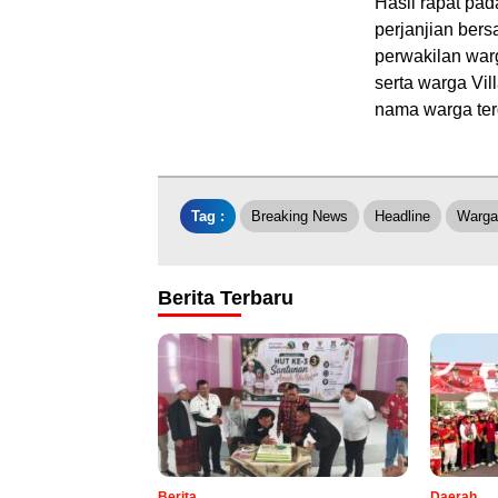
Hasil rapat pa
perjanjian ber
perwakilan war
serta warga Vi
nama warga te
Tag :
Breaking News
Headline
Warga
Berita Terbaru
Berita
Daerah