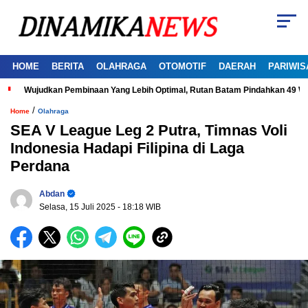
HOME
BERITA
OLAHRAGA
OTOMOTIF
DAERAH
PARIWIS
Wujudkan Pembinaan Yang Lebih Optimal, Rutan Batam Pindahkan 49 W
/
Home
Olahraga
SEA V League Leg 2 Putra, Timnas Voli
Indonesia Hadapi Filipina di Laga
Perdana
Abdan
Selasa, 15 Juli 2025
- 18:18 WIB