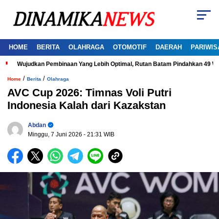
HOME
BERITA
OLAHRAGA
OTOMOTIF
DAERAH
PARIWIS
Wujudkan Pembinaan Yang Lebih Optimal, Rutan Batam Pindahkan 49 W
/
/
Home
Berita
Olahraga
AVC Cup 2026: Timnas Voli Putri
Indonesia Kalah dari Kazakstan
Abdan
Minggu, 7 Juni 2026
- 21:31 WIB