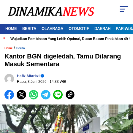
HOME
BERITA
OLAHRAGA
OTOMOTIF
DAERAH
PARIWIS
Wujudkan Pembinaan Yang Lebih Optimal, Rutan Batam Pindahkan 49 W
/
Home
Berita
Kantor BGN digeledah, Tamu Dilarang
Masuk Sementara
Hafiz Alfaritzi
Rabu, 3 Juni 2026
- 14:33 WIB