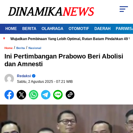
HOME
BERITA
OLAHRAGA
OTOMOTIF
DAERAH
PARIWIS
Wujudkan Pembinaan Yang Lebih Optimal, Rutan Batam Pindahkan 49 W
/
/
Home
Berita
Nasional
Ini Pertimbangan Prabowo Beri Abolisi
dan Amnesti
Redaksi
Sabtu, 2 Agustus 2025
- 07:21 WIB